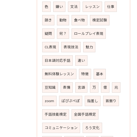
色
嫌い
文法
レッスン
仕事
頷き
動物
食べ物
検定試験
疑問
何？
ロールプレイ表現
CL表現
表現技法
魅力
日本語対応手話
違い
無料体験レッスン
特徴
基本
豆知識
表情
言語
万
億
兆
zoom
ぱぴぷぺぽ
指差し
首振り
手話技能検定
全国手話検定
コミュニケーション
ろう文化