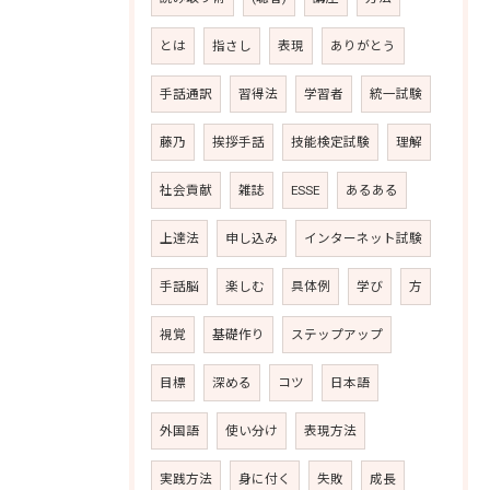
とは
指さし
表現
ありがとう
手話通訳
習得法
学習者
統一試験
藤乃
挨拶手話
技能検定試験
理解
社会貢献
雑誌
ESSE
あるある
上達法
申し込み
インターネット試験
手話脳
楽しむ
具体例
学び
方
視覚
基礎作り
ステップアップ
目標
深める
コツ
日本語
外国語
使い分け
表現方法
実践方法
身に付く
失敗
成長