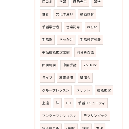
口コミ
学習
藤乃先生
習得
世界
文化の違い
動画教材
手話学習者
音楽記号
ねらい
手話歌
きっかけ
手話検定試験
手話技能検定試験
同音異義語
隙間時間
中間手話
YouTube
ライブ
教育機関
講演会
グループレッスン
メリット
技能検定
上達
法
HLI
手話コミュニティ
マンツーマンレッスン
デフリンピック
読み取り術
(聴者)
講座
方法