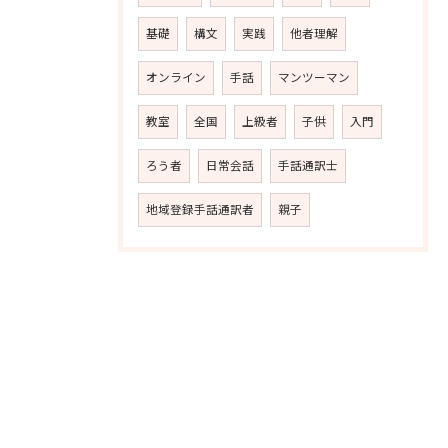
基礎
構文
実践
他者理解
オンライン
手話
マンツーマン
教室
全国
上級者
子供
入門
ろう者
日常会話
手話通訳士
地域登録手話通訳者
親子