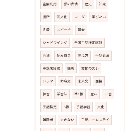
空間利用
顔の表情
歴史
知識
長所
聴文化
コーダ
学びたい
５級
スピーチ
聾者
シャドウイング
全国手話検定試験
会場
読み取り
覚え方
手話表演
手話未経験
聴者
文化のズレ
ドラマ
命令文
未来文
面接
練習
学習法
準1級
意味
50音
手話検定
5級
手話学習
文化
難聴者
できない
手話ホームステイ