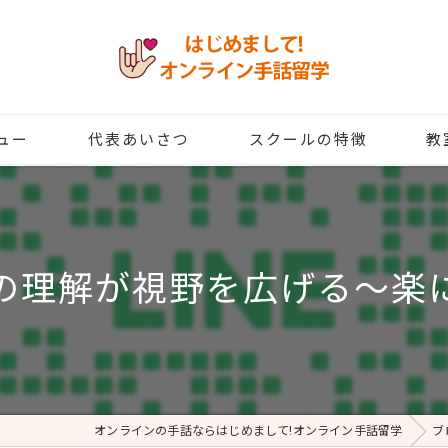
ュー
代表あいさつ
スクールの特徴
教
習い事
講座
の理解が視野を広げる～楽
無料体験
初心者
資格
オンラインの手話ならはじめまして!オンライン手話留学
ブ