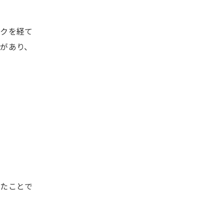
ンクを経て
があり、
・
めたことで