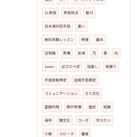
CL表現
表現技法
魅力
日本語対応手話
違い
無料体験レッスン
特徴
基本
豆知識
表情
言語
万
億
兆
zoom
ぱぴぷぺぽ
指差し
首振り
手話技能検定
全国手話検定
コミュニケーション
ろう文化
空間利用
顔の表情
歴史
知識
長所
聴文化
コーダ
学びたい
５級
スピーチ
聾者