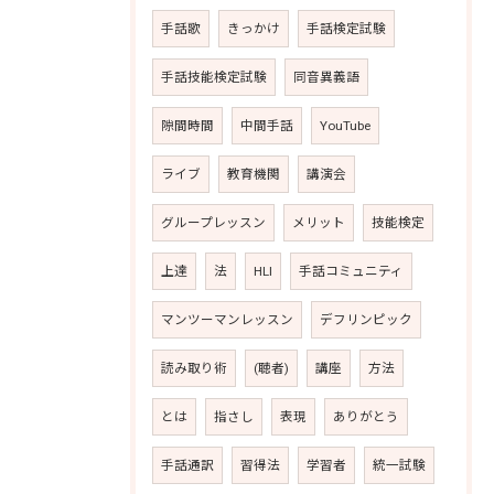
手話歌
きっかけ
手話検定試験
手話技能検定試験
同音異義語
隙間時間
中間手話
YouTube
ライブ
教育機関
講演会
グループレッスン
メリット
技能検定
上達
法
HLI
手話コミュニティ
マンツーマンレッスン
デフリンピック
読み取り術
(聴者)
講座
方法
とは
指さし
表現
ありがとう
手話通訳
習得法
学習者
統一試験