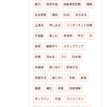
藤乃
挨拶手話
技能検定試験
理解
社会貢献
雑誌
ESSE
あるある
上達法
申し込み
インターネット試験
手話脳
楽しむ
具体例
学び
方
視覚
基礎作り
ステップアップ
目標
深める
コツ
日本語
外国語
使い分け
表現方法
実践方法
身に付く
失敗
成長
基礎
構文
実践
他者理解
オンライン
手話
マンツーマン