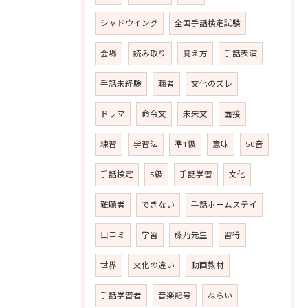
シャドウイング
全国手話検定試験
会場
読み取り
覚え方
手話表演
手話未経験
聴者
文化のズレ
ドラマ
命令文
未来文
面接
練習
学習法
準1級
意味
50音
手話検定
5級
手話学習
文化
難聴者
できない
手話ホームステイ
口コミ
学習
藤乃先生
習得
世界
文化の違い
動画教材
手話学習者
音楽記号
ねらい