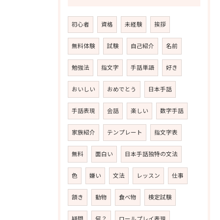
初心者
資格
未経験
挨拶
無料体験
試験
自己紹介
名前
勉強法
指文字
手話単語
好き
おいしい
おめでとう
日本手話
手話表現
会話
楽しい
数字手話
家族紹介
テンプレート
指文字表
無料
面白い
日本手話独特の文法
色
嫌い
文法
レッスン
仕事
頷き
動物
食べ物
検定試験
疑問
何？
ロールプレイ表現