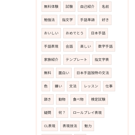
無料体験
試験
自己紹介
名前
勉強法
指文字
手話単語
好き
おいしい
おめでとう
日本手話
手話表現
会話
楽しい
数字手話
家族紹介
テンプレート
指文字表
無料
面白い
日本手話独特の文法
色
嫌い
文法
レッスン
仕事
頷き
動物
食べ物
検定試験
疑問
何？
ロールプレイ表現
CL表現
表現技法
魅力