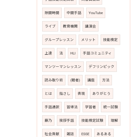
隙間時間
中間手話
YouTube
ライブ
教育機関
講演会
グループレッスン
メリット
技能検定
上達
法
HLI
手話コミュニティ
マンツーマンレッスン
デフリンピック
読み取り術
(聴者)
講座
方法
とは
指さし
表現
ありがとう
手話通訳
習得法
学習者
統一試験
藤乃
挨拶手話
技能検定試験
理解
社会貢献
雑誌
ESSE
あるある