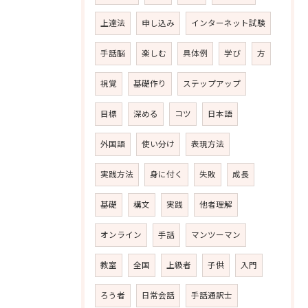
上達法
申し込み
インターネット試験
手話脳
楽しむ
具体例
学び
方
視覚
基礎作り
ステップアップ
目標
深める
コツ
日本語
外国語
使い分け
表現方法
実践方法
身に付く
失敗
成長
基礎
構文
実践
他者理解
オンライン
手話
マンツーマン
教室
全国
上級者
子供
入門
ろう者
日常会話
手話通訳士