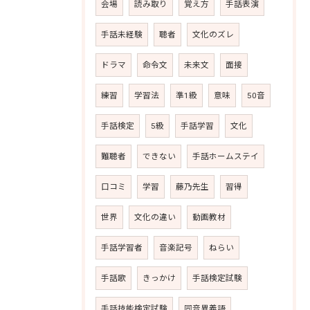
会場
読み取り
覚え方
手話表演
手話未経験
聴者
文化のズレ
ドラマ
命令文
未来文
面接
練習
学習法
準1級
意味
50音
手話検定
5級
手話学習
文化
難聴者
できない
手話ホームステイ
口コミ
学習
藤乃先生
習得
世界
文化の違い
動画教材
手話学習者
音楽記号
ねらい
手話歌
きっかけ
手話検定試験
手話技能検定試験
同音異義語