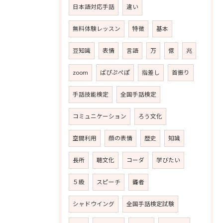
日本語対応手話
違い
無料体験レッスン
特徴
基本
豆知識
表情
言語
万
億
兆
zoom
ぱぴぷぺぽ
指差し
首振り
手話技能検定
全国手話検定
コミュニケーション
ろう文化
空間利用
顔の表情
歴史
知識
長所
聴文化
コーダ
学びたい
５級
スピーチ
聾者
シャドウイング
全国手話検定試験