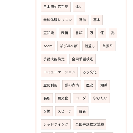
日本語対応手話
違い
無料体験レッスン
特徴
基本
豆知識
表情
言語
万
億
兆
zoom
ぱぴぷぺぽ
指差し
首振り
手話技能検定
全国手話検定
コミュニケーション
ろう文化
空間利用
顔の表情
歴史
知識
長所
聴文化
コーダ
学びたい
５級
スピーチ
聾者
シャドウイング
全国手話検定試験