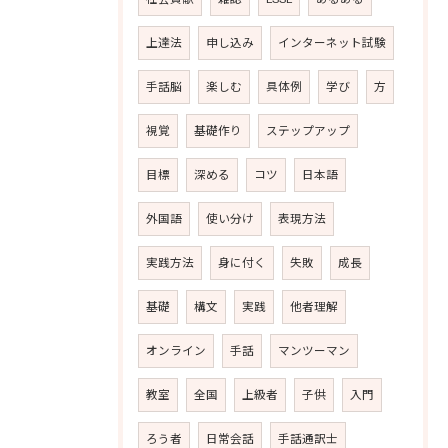
上達法
申し込み
インターネット試験
手話脳
楽しむ
具体例
学び
方
視覚
基礎作り
ステップアップ
目標
深める
コツ
日本語
外国語
使い分け
表現方法
実践方法
身に付く
失敗
成長
基礎
構文
実践
他者理解
オンライン
手話
マンツーマン
教室
全国
上級者
子供
入門
ろう者
日常会話
手話通訳士