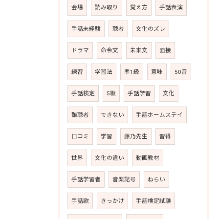
会場
読み取り
覚え方
手話表演
手話未経験
聴者
文化のズレ
ドラマ
命令文
未来文
面接
練習
学習法
準1級
意味
50音
手話検定
5級
手話学習
文化
難聴者
できない
手話ホームステイ
口コミ
学習
藤乃先生
習得
世界
文化の違い
動画教材
手話学習者
音楽記号
ねらい
手話歌
きっかけ
手話検定試験