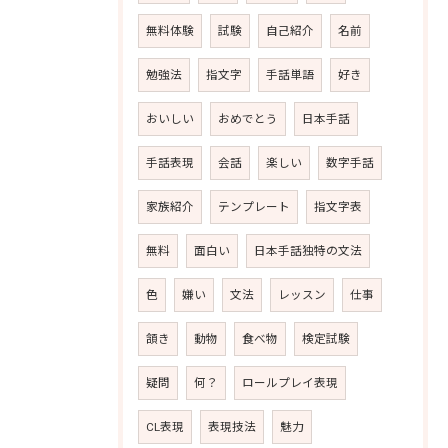
無料体験
試験
自己紹介
名前
勉強法
指文字
手話単語
好き
おいしい
おめでとう
日本手話
手話表現
会話
楽しい
数字手話
家族紹介
テンプレート
指文字表
無料
面白い
日本手話独特の文法
色
嫌い
文法
レッスン
仕事
頷き
動物
食べ物
検定試験
疑問
何？
ロールプレイ表現
CL表現
表現技法
魅力