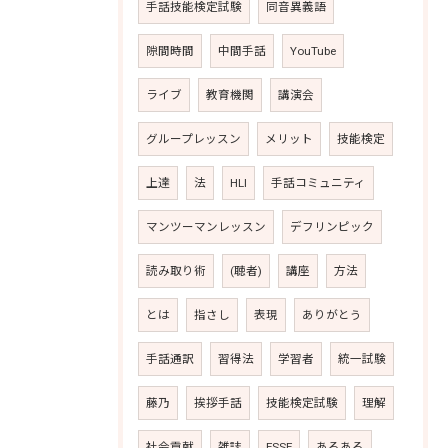
手話技能検定試験
同音異義語
隙間時間
中間手話
YouTube
ライブ
教育機関
講演会
グループレッスン
メリット
技能検定
上達
法
HLI
手話コミュニティ
マンツーマンレッスン
デフリンピック
読み取り術
(聴者)
講座
方法
とは
指さし
表現
ありがとう
手話通訳
習得法
学習者
統一試験
藤乃
挨拶手話
技能検定試験
理解
社会貢献
雑誌
ESSE
あるある